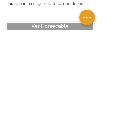
para crear la imagen perfecta que desee.
Ver Horsecable
Pilar Guillen
HOME
Directora Comercial
PRODUCTOS
info@horserailspain.es
VENTAJAS
683127147
GALERÍA
Territorio Nacional
Contamos con distintos
TESTIMONIOS
distribuidores en España,
Contacta con nosotros y te
CONTACTO
pondremos en contacto con el
que corresponda a tu zona
geográfica.
TU PRESUPUESTO GRATIS
© 2020 Horserail España |
Términos Legales